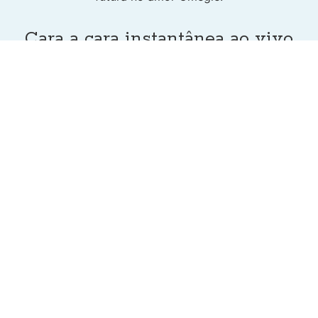
Cara a cara instantânea ao vivo
Face a Face, nossa nova ferramenta de bate-papo
por vídeo, facilita o namoro em casa. Você pode
fazer uma videochamada com seu par diretamente
no aplicativo e ver as emoções reais ao vivo.
casa
Download App
Online Chat
Dating Apps