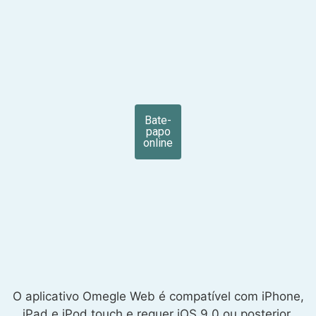
Bate-
papo
online
O aplicativo Omegle Web é compatível com iPhone,
iPad e iPod touch e requer iOS 9.0 ou posterior.